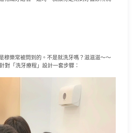
是穆樂常被問到的。不是就洗牙嗎？滋滋滋～～
師針對「洗牙療程」設計一套步驟：