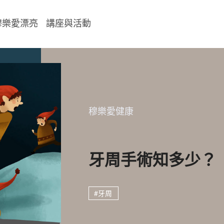
穆樂愛漂亮
講座與活動
穆樂愛健康
牙周手術知多少？
#牙周