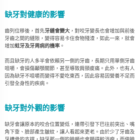
缺牙對健康的影響
齒列位移後，首先
牙縫會變大
，對咬牙變長也會增加與前後
牙齒之間的縫隙，變得容易卡住食物殘渣，如此一來，就會
增加
蛀牙及牙周病的機率
。
而且缺牙的人多半會依賴另一側的牙齒，長期只用單側牙齒
咀嚼，會損傷顳顎關節，甚至導致肩頸痠痛。此外，也有人
因為缺牙不咀嚼而變得不愛吃東西，因此容易因營養不足而
引發全身性的疾病。
缺牙對外觀的影響
缺牙會讓原本的咬合位置變低，連帶引發下巴往前突出、嘴
角下垂、臉部產生皺紋，讓人看起來更老。由於少了牙齒及
牙槽骨的支撐，缺牙那一側的臉頰也會顯得較消瘦，而使臉