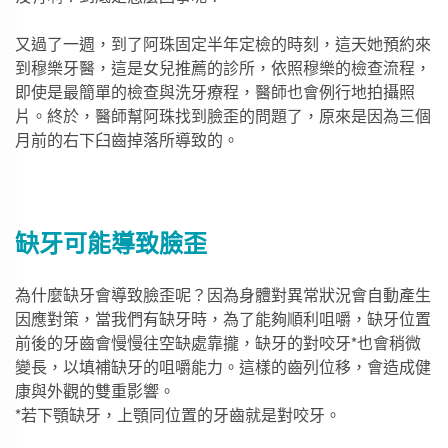
又過了一週，到了阿珠固定半年定檢的時刻，這天她預約來
到穆樂牙醫，這是女兒推薦的診所，依照穆樂的檢查流程，
即使是最簡單的檢查與洗牙療程，醫師也會例行地拍攝照
片。終於，醫師幫阿珠找到臉歪的問題了，原來是因為三個
月前的右下臼齒掉落所導致的。
缺牙可能導致臉歪
為什麼缺牙會導致臉歪呢？因為身體對異常狀況會自動產生
因應對策，當我們有缺牙時，為了能夠順利咀嚼，缺牙位置
前後的牙齒會慢慢往空缺處靠攏，缺牙的對咬牙*也會稍微
變長，以填補缺牙的咀嚼能力。這樣的齒列位移，會造成健
康與外觀的雙重影響。
*若下顎缺牙，上顎同位置的牙齒就是對咬牙。