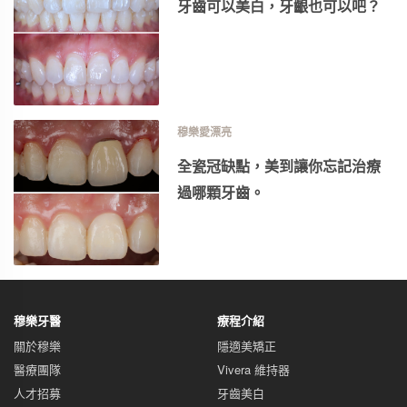
牙齒可以美白，牙齦也可以吧？
穆樂愛漂亮
全瓷冠缺點，美到讓你忘記治療
過哪顆牙齒。
穆樂牙醫
療程介紹
關於穆樂
隱適美矯正
醫療團隊
Vivera 維持器
人才招募
牙齒美白