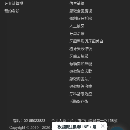
牙套計算機
仿生補綴
預約看診
顯微全瓷膺復
微創假牙拆除
人工植牙
牙周治療
牙齦整形與牙齦美白
植牙失敗修復
牙齒去敏感
顳顎關節障礙
顯微陶瓷嵌體
顯微陶瓷貼片
顯微根管治療
牙科舒眠治療
活髓保存術
電話：
02-85023823
台北大直：
台北市中山區敬業一路158號
歡迎關注穆樂LINE，展開您的健康美學旅程
Copyright © 2019 - 2026 穆樂牙醫 Glamour Dental Office All rights