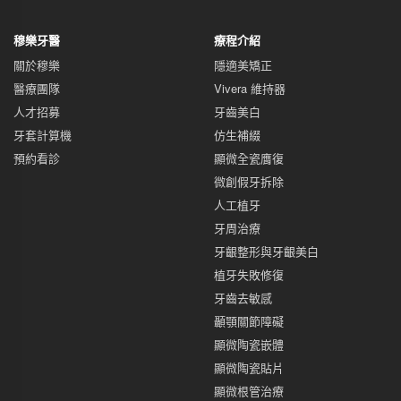
穆樂牙醫
療程介紹
關於穆樂
隱適美矯正
醫療團隊
Vivera 維持器
人才招募
牙齒美白
牙套計算機
仿生補綴
預約看診
顯微全瓷膺復
微創假牙拆除
人工植牙
牙周治療
牙齦整形與牙齦美白
植牙失敗修復
牙齒去敏感
顳顎關節障礙
顯微陶瓷嵌體
顯微陶瓷貼片
顯微根管治療