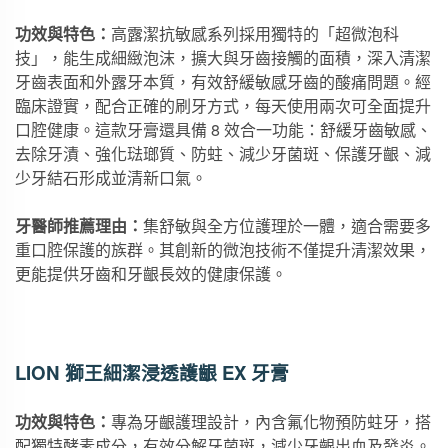
功效與特色：
高露潔抗敏感系列採用獨特的「超微泡科
技」，能生成細緻泡沫，擴大與牙齒接觸的面積，深入清潔
牙齒表面和外露牙本質，有效舒緩敏感牙齒的酸痛問題。經
臨床證實，配合正確的刷牙方式，每天使用兩次可全面提升
口腔健康。這款牙膏還具備 8 效合一功能：舒緩牙齒敏感、
去除牙漬、強化琺瑯質、防蛀、減少牙菌斑、保護牙齦、減
少牙結石形成並清新口氣。
牙醫師推薦理由：
集舒敏與全方位護理於一體，適合需要多
重口腔保護的族群。其創新的微泡技術不僅提升清潔效果，
更能提供牙齒和牙齦長效的健康保護。
LION 獅王細潔浸透護齦 EX 牙膏
功效與特色：
專為牙齦護理設計，內含氟化物預防蛀牙，搭
配獨特酵素成分，有效分解牙菌斑，減少牙齦出血及發炎。