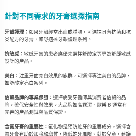
針對不同需求的牙膏選擇指南
牙齦護理：
如果牙齦經常出血或腫脹，可選擇具有抗菌和抗
炎配方的牙膏，如舒適達牙齦護理系列。
抗敏感：
敏感牙齒的患者應優先選擇舒酸定等專為舒緩敏感
設計的產品。
美白：
注重牙齒亮白效果的族群，可選擇專注美白的品牌，
如舒酸定亮白系列。
信賴品牌的專業保證：
選擇廣受牙醫師與消費者信賴的品
牌，確保安全性與效果。大品牌如高露潔、歐樂 B 通常有
完善的產品測試與品質保證。
含氟牙膏的重要性：
氟化物是預防蛀牙的重要成分。選擇含
氟牙膏有助於加強琺瑯質，降低蛀牙風險。對於兒童，建議