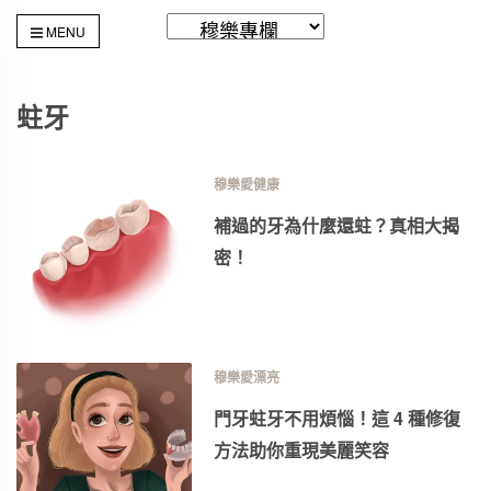
MENU
蛀牙
穆樂愛健康
補過的牙為什麼還蛀？真相大揭
密！
穆樂愛漂亮
門牙蛀牙不用煩惱！這 4 種修復
方法助你重現美麗笑容