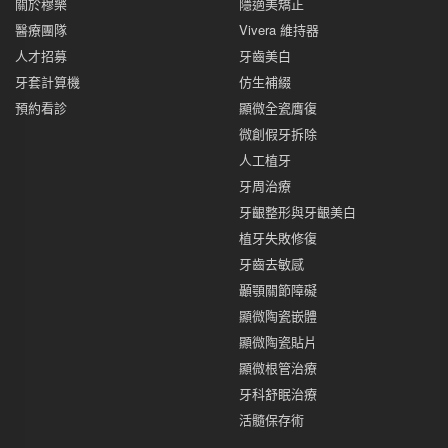
關於穆樂
隱適美矯正
醫療團隊
Vivera 維持器
人才招募
牙齒美白
牙套計算機
仿生補綴
預約看診
顯微全瓷膺復
微創假牙拆除
人工植牙
牙周治療
牙齦整形與牙齦美白
植牙失敗修復
牙齒去敏感
顳顎關節障礙
顯微陶瓷嵌體
顯微陶瓷貼片
顯微根管治療
牙科舒眠治療
活髓保存術