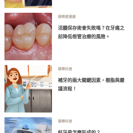
穆樂愛健康
活髓保存術會失敗嗎？在牙痛之
前降低根管治療的風險。
穆樂科普
補牙的兩大關鍵因素，樹脂與嚴
謹流程！
穆樂科普
蛀牙是怎麼形成的？