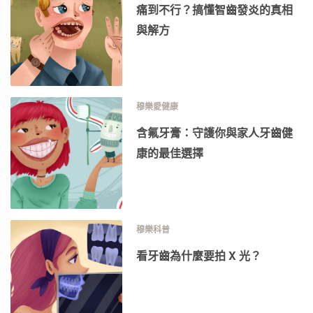
痛到不行？搞懂智齒發炎的真相
與解方
穆樂愛健康
含氟牙膏：守護你與家人牙齒健
康的最佳選擇
穆樂科普
看牙齒為什麼要拍 X 光？