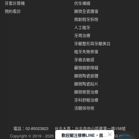
牙套計算機
仿生補綴
預約看診
顯微全瓷膺復
微創假牙拆除
人工植牙
牙周治療
牙齦整形與牙齦美白
植牙失敗修復
牙齒去敏感
顳顎關節障礙
顯微陶瓷嵌體
顯微陶瓷貼片
顯微根管治療
牙科舒眠治療
活髓保存術
電話：
02-85023823
台北大直：
台北市中山區敬業一路158號
歡迎關注穆樂LINE，展開您的健康美學旅程
Copyright © 2019 - 2026 穆樂牙醫 Glamour Dental Office All rights