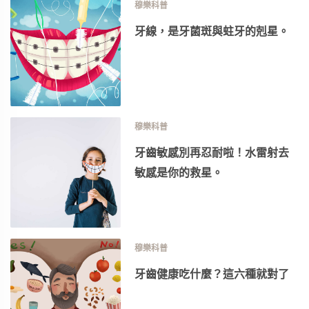
穆樂科普
牙線，是牙菌斑與蛀牙的剋星。
穆樂科普
牙齒敏感別再忍耐啦！水雷射去
敏感是你的救星。
穆樂科普
牙齒健康吃什麼？這六種就對了