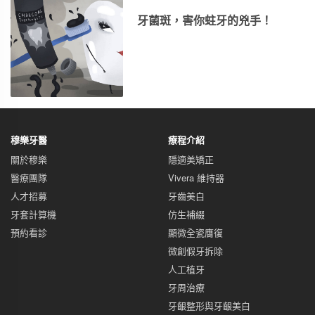
牙菌斑，害你蛀牙的兇手！
穆樂牙醫
療程介紹
關於穆樂
隱適美矯正
醫療團隊
Vivera 維持器
人才招募
牙齒美白
牙套計算機
仿生補綴
預約看診
顯微全瓷膺復
微創假牙拆除
人工植牙
牙周治療
牙齦整形與牙齦美白