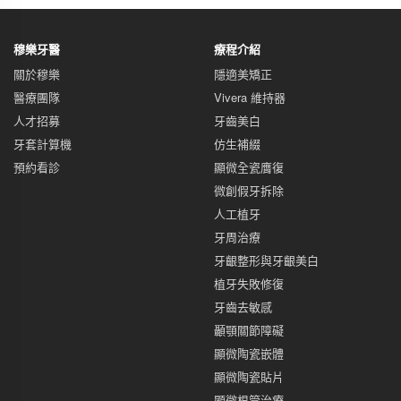
穆樂牙醫
療程介紹
關於穆樂
隱適美矯正
醫療團隊
Vivera 維持器
人才招募
牙齒美白
牙套計算機
仿生補綴
預約看診
顯微全瓷膺復
微創假牙拆除
人工植牙
牙周治療
牙齦整形與牙齦美白
植牙失敗修復
牙齒去敏感
顳顎關節障礙
顯微陶瓷嵌體
顯微陶瓷貼片
顯微根管治療