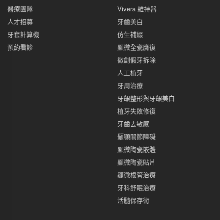
醫療團隊
Vivera 維持器
人才招募
牙齒美白
牙套計算機
仿生補綴
預約看診
顯微全瓷膺復
微創假牙拆除
人工植牙
牙周治療
牙齦整形與牙齦美白
植牙失敗修復
牙齒去敏感
顳顎關節障礙
顯微陶瓷嵌體
顯微陶瓷貼片
顯微根管治療
牙科舒眠治療
活髓保存術