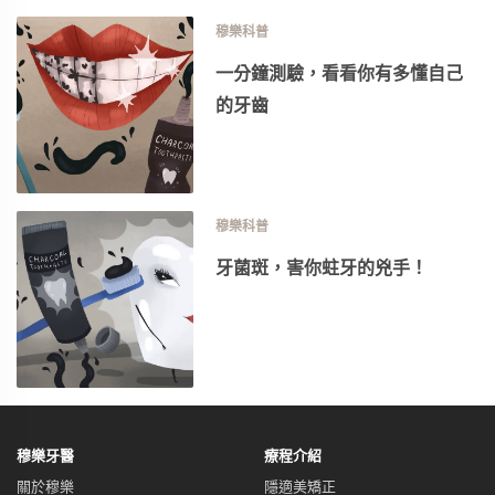
穆樂科普
一分鐘測驗，看看你有多懂自己
的牙齒
穆樂科普
牙菌斑，害你蛀牙的兇手！
穆樂牙醫
療程介紹
關於穆樂
隱適美矯正