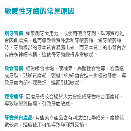
敏感性牙齒的常見原因
刷牙習慣:
如果刷牙太用力，或使用硬毛牙刷，琺瑯質可能
會因此磨損，進而導致齒質外露和牙齦萎縮，當牙齦萎縮
時，牙齒根部的牙本質會暴露出來，而牙本質上的小管內含
有許多神經末梢，這使得牙齒變得非常敏感。
飲食習慣:
經常嚼食冰塊、硬糖果、高酸性食物等，容易造
成牙裂、琺瑯質磨耗，裂縫中的細菌會進一步侵蝕牙齒，導
致牙齒內部神經受損，進而引起敏感。
經常磨牙:
因磨牙或咬合過於大力會造成牙齒咬合面磨耗，
導致琺瑯質破壞，引致牙齒敏感。
牙齒美白產品:
有些美白產品含有刺激性化學成分，磨擦係
數較高，過度使用可能導致琺瑯質受損。