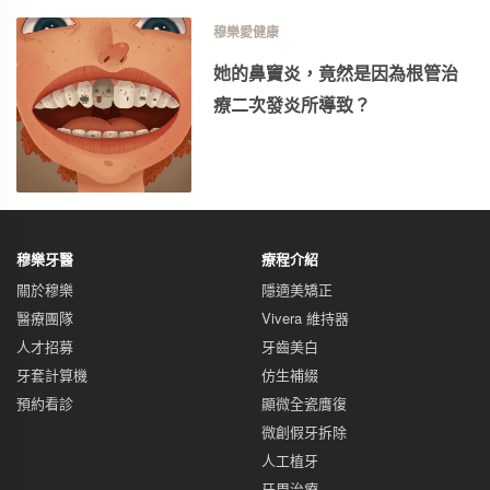
穆樂愛健康
她的鼻竇炎，竟然是因為根管治
療二次發炎所導致？
穆樂牙醫
療程介紹
關於穆樂
隱適美矯正
醫療團隊
Vivera 維持器
人才招募
牙齒美白
牙套計算機
仿生補綴
預約看診
顯微全瓷膺復
微創假牙拆除
人工植牙
牙周治療