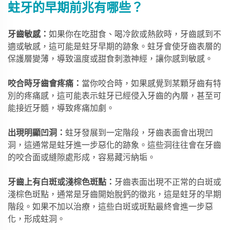
蛀牙的早期前兆有哪些？
牙齒敏感：
如果你在吃甜食、喝冷飲或熱飲時，牙齒感到不
適或敏感，這可能是蛀牙早期的跡象。蛀牙會使牙齒表層的
保護層變薄，導致溫度或甜食刺激神經，讓你感到敏感。
咬合時牙齒會疼痛：
當你咬合時，如果感覺到某顆牙齒有特
別的疼痛感，這可能表示蛀牙已經侵入牙齒的內層，甚至可
能接近牙髓，導致疼痛加劇。
出現明顯凹洞：
蛀牙發展到一定階段，牙齒表面會出現凹
洞，這通常是蛀牙進一步惡化的跡象。這些洞往往會在牙齒
的咬合面或縫隙處形成，容易藏污納垢。
牙齒上有白斑或淺棕色斑點：
牙齒表面出現不正常的白斑或
淺棕色斑點，通常是牙齒開始脫鈣的徵兆，這是蛀牙的早期
階段。如果不加以治療，這些白斑或斑點最終會進一步惡
化，形成蛀洞。