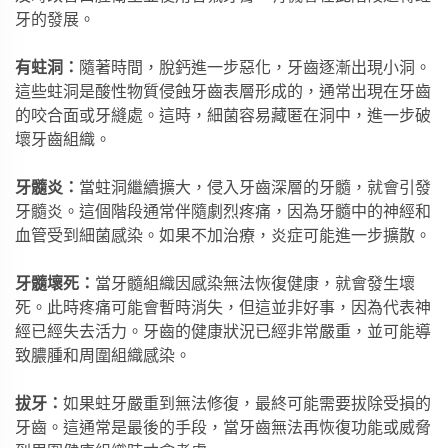
牙的發展。
有蛀洞：
隨著時間，脫鈣進一步惡化，牙齒逐漸出現小洞。
這些蛀洞是酸性物質侵蝕牙齒表層形成的，通常出現在牙齒
的咬合面或牙縫處。這時，細菌容易藏匿在洞中，進一步破
壞牙齒組織。
牙髓炎：
當蛀洞繼續擴大，侵入牙齒深層的牙髓，就會引發
牙髓炎。這個階段通常伴隨劇烈疼痛，因為牙髓中的神經和
血管受到細菌感染。如果不加治療，炎症可能進一步擴散。
牙髓壞死：
當牙髓組織因感染無法恢復健康，就會發生壞
死。此時疼痛可能會暫時消失，但這並非好事，因為代表神
經已經失去活力。牙齒的健康狀況已經非常嚴重，並可能導
致膿腫和周圍組織感染。
拔牙：
如果蛀牙嚴重到無法修復，最終可能需要拔除受損的
牙齒。這通常是最後的手段，當牙齒無法再恢復功能或威脅