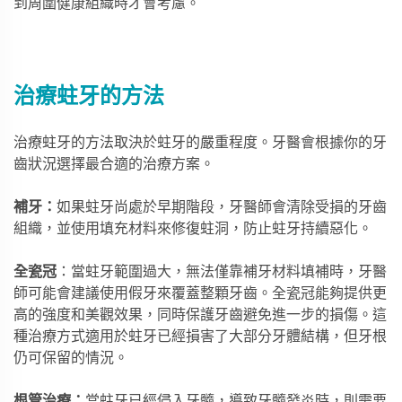
到周圍健康組織時才會考慮。
治療蛀牙的方法
治療蛀牙的方法取決於蛀牙的嚴重程度。牙醫會根據你的牙
齒狀況選擇最合適的治療方案。
補牙：
如果蛀牙尚處於早期階段，牙醫師會清除受損的牙齒
組織，並使用填充材料來修復蛀洞，防止蛀牙持續惡化。
全瓷冠
：當蛀牙範圍過大，無法僅靠補牙材料填補時，牙醫
師可能會建議使用假牙來覆蓋整顆牙齒。全瓷冠能夠提供更
高的強度和美觀效果，同時保護牙齒避免進一步的損傷。這
種治療方式適用於蛀牙已經損害了大部分牙體結構，但牙根
仍可保留的情況。
根管治療：
當蛀牙已經侵入牙髓，導致牙髓發炎時，則需要